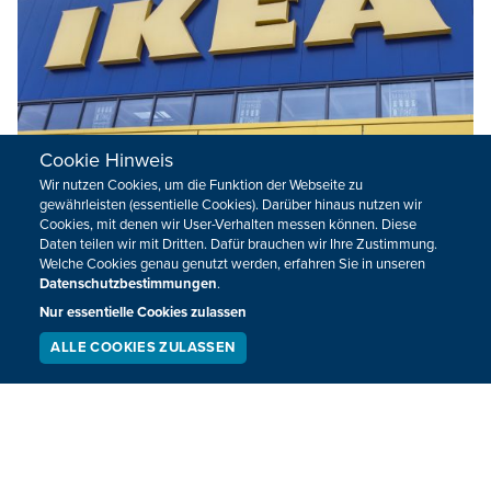
Cookie Hinweis
Wir nutzen Cookies, um die Funktion der Webseite zu
gewährleisten (essentielle Cookies). Darüber hinaus nutzen wir
Cookies, mit denen wir User-Verhalten messen können. Diese
Daten teilen wir mit Dritten. Dafür brauchen wir Ihre Zustimmung.
Ikea entwickelt System für kontaktloses
Welche Cookies genau genutzt werden, erfahren Sie in unseren
Einkaufen
Datenschutzbestimmungen
.
Nur essentielle Cookies zulassen
Die Möbelkette Ikea hat am Dienstag in Hasselt ein System
getestet, mit dem Kunden kontaktlos einkaufen können.
ALLE COOKIES ZULASSEN
SERVICE
LIVESTREAM
PODCAST
SUCHEN
21.04.2020
17:43
VORHERIGE
NÄCHSTE