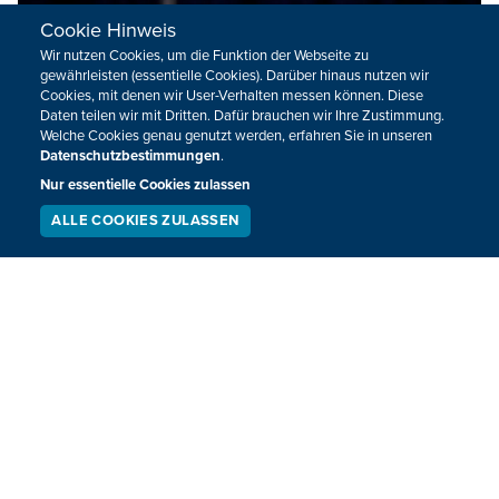
Cookie Hinweis
Wir nutzen Cookies, um die Funktion der Webseite zu
gewährleisten (essentielle Cookies). Darüber hinaus nutzen wir
Cookies, mit denen wir User-Verhalten messen können. Diese
Daten teilen wir mit Dritten. Dafür brauchen wir Ihre Zustimmung.
Welche Cookies genau genutzt werden, erfahren Sie in unseren
Datenschutzbestimmungen
.
Nur essentielle Cookies zulassen
ALLE COOKIES ZULASSEN
SERVICE
LIVESTREAM
PODCAST
SUCHEN
Regierungschef Kurti erklärt sich zum
Wahlsieger im Kosovo
Im Kosovo hat sich Ministerpräsident Albin Kurti zum Sieger
der Parlamentswahl erklärt. Kurz vor Mitternacht sagte er
vor Anhängern in Pristina, seine links-nationale Partei
werde die nächste Regierung bilden.