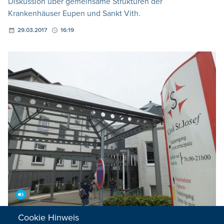
Diskussion über gemeinsame Strukturen der
Krankenhäuser Eupen und Sankt Vith.
29.03.2017
16:19
Cookie Hinweis
Klinik St. Josef: "Antibiotika nur in klinisch