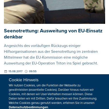
Seenotrettung: Ausweitung von EU-Einsatz
denkbar
Angesichts des vorläufigen Rückzugs einiger
Hilfsorganisationen aus der Seenotrettung im zentralen
Mittelmeer hat die EU-Kommission eine mögliche
Ausweitung der EU-Operation Triton ins Spiel gebracht.
15.08.2017
09:55
Cookie Hinweis
Wir nutzen Cookies, um die Funktion der Webseite zu
VORHERIGE
NÄCHSTE
gewährleisten (essentielle Cookies). Darüber hinaus nutzen wir
Cookies, mit denen wir User-Verhalten messen können. Diese
Daten teilen wir mit Dritten. Dafür brauchen wir Ihre Zustimmung.
Welche Cookies genau genutzt werden, erfahren Sie in unseren
Datenschutzbestimmungen
.