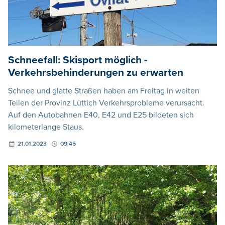
Schneefall: Skisport möglich -
Verkehrsbehinderungen zu erwarten
Schnee und glatte Straßen haben am Freitag in weiten
Teilen der Provinz Lüttich Verkehrsprobleme verursacht.
Auf den Autobahnen E40, E42 und E25 bildeten sich
kilometerlange Staus.
21.01.2023
09:45