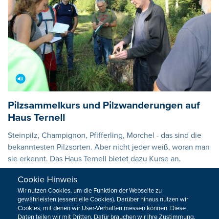
Pilzsammelkurs und Pilzwanderungen auf
Haus Ternell
Steinpilz, Champignon, Pfifferling, Morchel - das sind die
bekanntesten Pilzsorten. Aber nicht jeder weiß, woran man
sie erkennt. Das Haus Ternell bietet dazu Kurse an.
27.08.2021
08:17
Cookie Hinweis
Wir nutzen Cookies, um die Funktion der Webseite zu
gewährleisten (essentielle Cookies). Darüber hinaus nutzen wir
Cookies, mit denen wir User-Verhalten messen können. Diese
Daten teilen wir mit Dritten. Dafür brauchen wir Ihre Zustimmung.