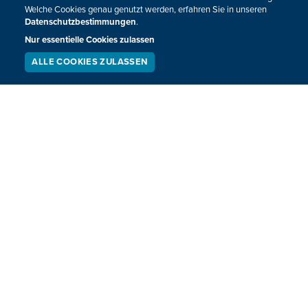
Welche Cookies genau genutzt werden, erfahren Sie in unseren
Datenschutzbestimmungen
.
Nur essentielle Cookies zulassen
ALLE COOKIES ZULASSEN
SERVICE
LIVESTREAM
PODCAST
SUCHEN
Vom Waldbad bis zur Märchenwanderung:
Das Mai-Programm vom Haus Ternell
Waldbaden, Geschichtenerzählen oder Wanderungen in
der Moorlandschaft - das Haus Ternell hat im Monat Mai
wieder einiges zu bieten.
01.05.2021
13:11