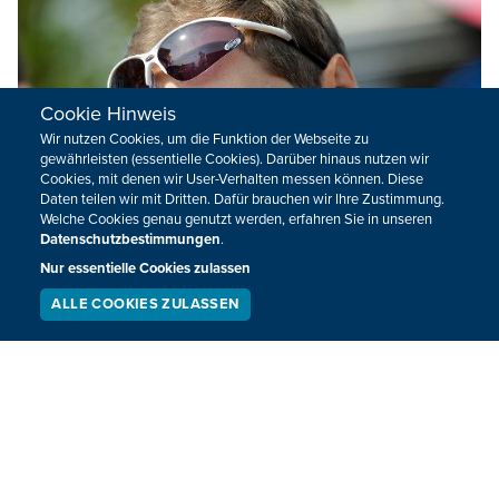
Cookie Hinweis
Wir nutzen Cookies, um die Funktion der Webseite zu
gewährleisten (essentielle Cookies). Darüber hinaus nutzen wir
Cookies, mit denen wir User-Verhalten messen können. Diese
Daten teilen wir mit Dritten. Dafür brauchen wir Ihre Zustimmung.
Welche Cookies genau genutzt werden, erfahren Sie in unseren
Datenschutzbestimmungen
.
Nur essentielle Cookies zulassen
ALLE COOKIES ZULASSEN
SERVICE
LIVESTREAM
PODCAST
Rad-WM: Tom Boonen muss passen
SUCHEN
Tom Boonen wird wahrscheinlich nicht bei der Rad-
Weltmeisterschaft in Australien an den Start gehen. Sein
Teamarzt schätzt, dass die WM für ihn zu früh kommt.
08.08.2010
11:30