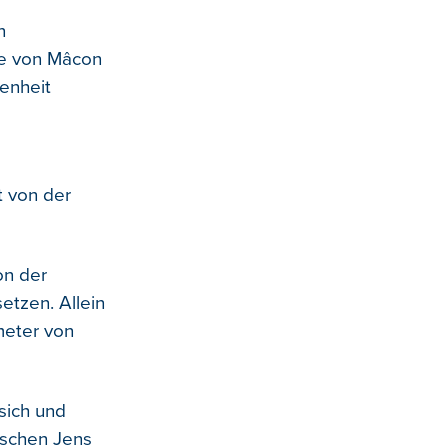
n
ce von Mâcon
denheit
t von der
on der
etzen. Allein
meter von
sich und
tschen Jens