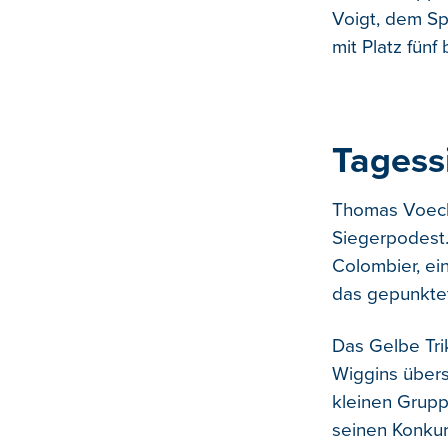
Voigt, dem Sp
mit Platz fün
Tagess
Thomas Voeckl
Siegerpodest
Colombier, ei
das gepunktet
Das Gelbe Trik
Wiggins übers
kleinen Grupp
seinen Konkur