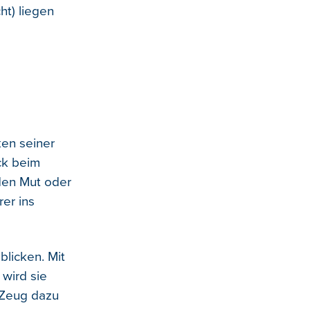
ht) liegen
ken seiner
ck beim
 den Mut oder
rer ins
licken. Mit
 wird sie
 Zeug dazu