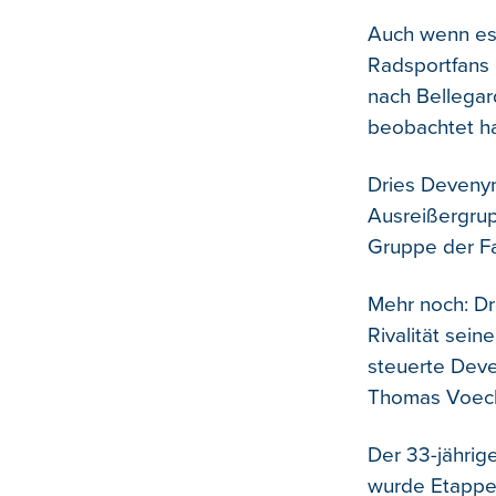
Auch wenn es 
Radsportfans 
nach Bellegar
beobachtet h
Dries Deveny
Ausreißergrup
Gruppe der Fa
Mehr noch: Dr
Rivalität sein
steuerte Deve
Thomas Voeckl
Der 33-jährig
wurde Etappen