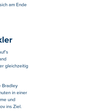
 sich am Ende
kler
uf's
and
r gleichzeitig
e Bradley
uten in einer
oome und
v ins Ziel.