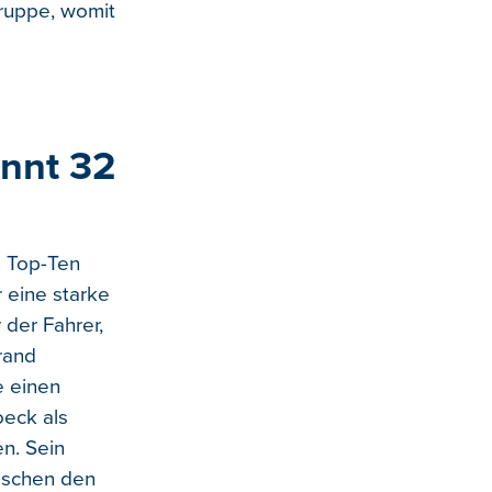
ruppe, womit
innt 32
e Top-Ten
r eine starke
der Fahrer,
rand
e einen
oeck als
n. Sein
wischen den