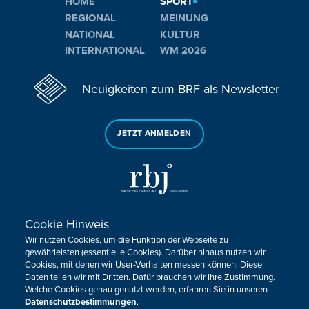
HOME
SPORT
REGIONAL
MEINUNG
NATIONAL
KULTUR
INTERNATIONAL
WM 2026
Neuigkeiten zum BRF als Newsletter
JETZT ANMELDEN
Cookie Hinweis
Sie haben noch Fragen oder Anmerkungen?
Wir nutzen Cookies, um die Funktion der Webseite zu
KONTAKTIEREN SIE UNS!
gewährleisten (essentielle Cookies). Darüber hinaus nutzen wir
Cookies, mit denen wir User-Verhalten messen können. Diese
Daten teilen wir mit Dritten. Dafür brauchen wir Ihre Zustimmung.
Impressum
Datenschutz
Kontakt
Barrierefreiheit
Welche Cookies genau genutzt werden, erfahren Sie in unseren
Cookie-Zustimmung anpassen
Datenschutzbestimmungen
.