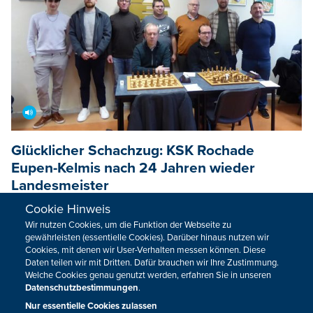
Glücklicher Schachzug: KSK Rochade
Eupen-Kelmis nach 24 Jahren wieder
Landesmeister
Cookie Hinweis
Der KSK Rochade Eupen-Kelmis ist der neue
Wir nutzen Cookies, um die Funktion der Webseite zu
Landesmeister im Mannschaftsschach. Am letzten Spieltag
gewährleisten (essentielle Cookies). Darüber hinaus nutzen wir
sicherten sich die Ostbelgier den Titel, da Vorjahresmeister
Cookies, mit denen wir User-Verhalten messen können. Diese
Wetteren patzte und die Eupen-Kelmiser in Mechelen
Daten teilen wir mit Dritten. Dafür brauchen wir Ihre Zustimmung.
Welche Cookies genau genutzt werden, erfahren Sie in unseren
gewannen.
Datenschutzbestimmungen
.
04.05.2025
11:44
Nur essentielle Cookies zulassen