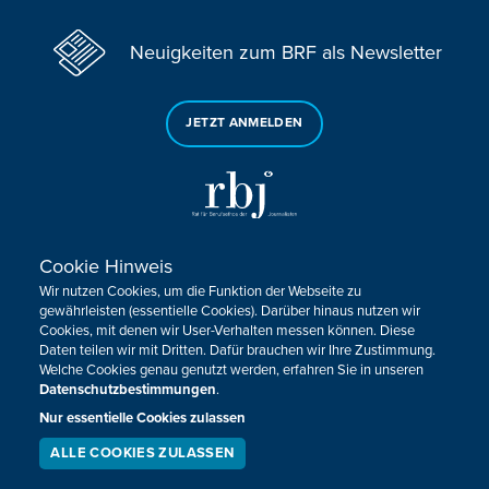
Neuigkeiten zum BRF als Newsletter
JETZT ANMELDEN
Cookie Hinweis
Sie haben noch Fragen oder Anmerkungen?
Wir nutzen Cookies, um die Funktion der Webseite zu
KONTAKTIEREN SIE UNS!
gewährleisten (essentielle Cookies). Darüber hinaus nutzen wir
Cookies, mit denen wir User-Verhalten messen können. Diese
Daten teilen wir mit Dritten. Dafür brauchen wir Ihre Zustimmung.
Impressum
Datenschutz
Kontakt
Barrierefreiheit
Welche Cookies genau genutzt werden, erfahren Sie in unseren
Cookie-Zustimmung anpassen
Datenschutzbestimmungen
.
Nur essentielle Cookies zulassen
Design, Konzept & Programmierung:
Pixelbar
&
Pavonet
ALLE COOKIES ZULASSEN
SERVICE
LIVESTREAM
PODCAST
SUCHEN