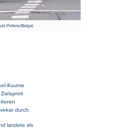
avid Pintens/Belga)
sel-Kuurne
Zielsprint
eiteren
ovekar durch.
nd landete als