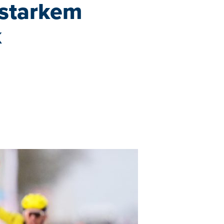
 starkem
k