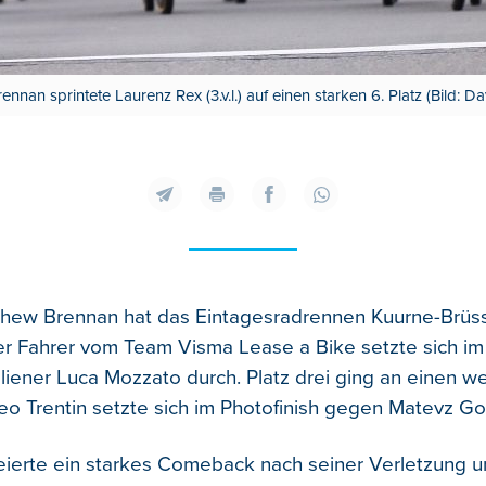
nnan sprintete Laurenz Rex (3.v.l.) auf einen starken 6. Platz (Bild: D
thew Brennan hat das Eintagesradrennen Kuurne-Brüs
 Fahrer vom Team Visma Lease a Bike setzte sich im 
liener Luca Mozzato durch.
Platz drei ging an einen w
tteo Trentin setzte sich im Photofinish gegen Matevz G
eierte ein starkes Comeback nach seiner Verletzung u