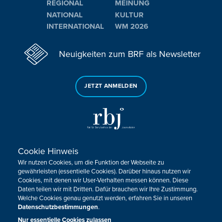
REGIONAL
MEINUNG
NATIONAL
KULTUR
INTERNATIONAL
WM 2026
Neuigkeiten zum BRF als Newsletter
JETZT ANMELDEN
Cookie Hinweis
Sie haben noch Fragen oder Anmerkungen?
Wir nutzen Cookies, um die Funktion der Webseite zu
KONTAKTIEREN SIE UNS!
gewährleisten (essentielle Cookies). Darüber hinaus nutzen wir
Cookies, mit denen wir User-Verhalten messen können. Diese
Daten teilen wir mit Dritten. Dafür brauchen wir Ihre Zustimmung.
Impressum
Datenschutz
Kontakt
Barrierefreiheit
Welche Cookies genau genutzt werden, erfahren Sie in unseren
Cookie-Zustimmung anpassen
Datenschutzbestimmungen
.
Nur essentielle Cookies zulassen
Design, Konzept & Programmierung:
Pixelbar
&
Pavonet