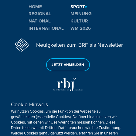
HOME
SPORT
REGIONAL
MEINUNG
NATIONAL
KULTUR
INTERNATIONAL
WM 2026
Neuigkeiten zum BRF als Newsletter
JETZT ANMELDEN
Cookie Hinweis
Sie haben noch Fragen oder Anmerkungen?
Wir nutzen Cookies, um die Funktion der Webseite zu
KONTAKTIEREN SIE UNS!
gewährleisten (essentielle Cookies). Darüber hinaus nutzen wir
Cookies, mit denen wir User-Verhalten messen können. Diese
Daten teilen wir mit Dritten. Dafür brauchen wir Ihre Zustimmung.
Impressum
Datenschutz
Kontakt
Barrierefreiheit
Welche Cookies genau genutzt werden, erfahren Sie in unseren