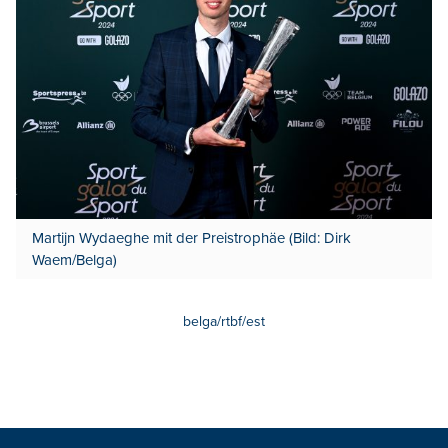
Martijn Wydaeghe mit der Preistrophäe (Bild: Dirk
Waem/Belga)
belga/rtbf/est