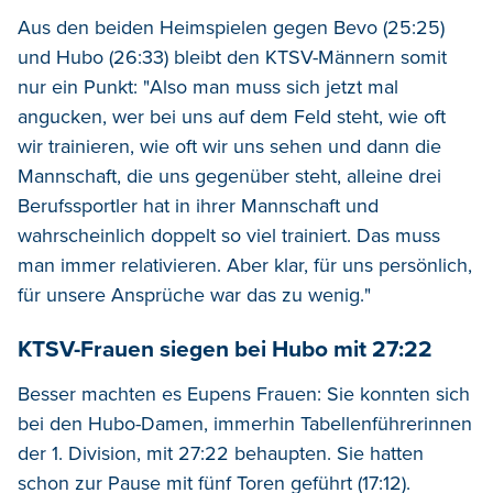
Aus den beiden Heimspielen gegen Bevo (25:25)
und Hubo (26:33) bleibt den KTSV-Männern somit
nur ein Punkt: "
Also
man
muss
sich
jetzt
mal
angucken
,
wer
bei
uns
auf
dem
Feld
steht
,
wie
oft
wir
trainieren
,
wie
oft
wir
uns
sehen
und
dann
die
Mannschaft
,
die uns
gegenüber
steht,
alleine
drei
Berufssportler
hat i
n
ihrer
Mannschaft
und
wahrscheinlich
doppelt
so
viel
trainiert
.
Das
muss
man
immer
relativieren
.
Aber
klar
,
für
uns
persönlich
,
für
unsere
Ansprüche
war
das
zu
wenig
."
KTSV-Frauen siegen bei Hubo mit 27:22
Besser machten es Eupens Frauen: Sie konnten sich
bei den Hubo-Damen, immerhin Tabellenführerinnen
der 1. Division, mit 27:22 behaupten. Sie hatten
schon zur Pause mit fünf Toren geführt (17:12).