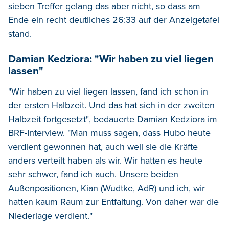
sieben Treffer gelang das aber nicht, so dass am
Ende ein recht deutliches 26:33 auf der Anzeigetafel
stand.
Damian Kedziora: "Wir haben zu viel liegen
lassen"
"
Wir
haben
zu
viel
liegen
lassen
,
fand
ich
schon
in
der
ersten
Halbzeit
.
Und
das
hat
sich
in
der
zweiten
Halbzeit
fortgesetzt", bedauerte Damian Kedziora im
BRF-Interview. "M
an
muss
sagen
,
dass
Hubo
heute
verdient
gewonnen
hat
,
auch
weil
sie
die
Kräfte
anders
verteilt
haben
als
wir
.
Wir
hatten
es
heute
sehr
schwer
,
fand
ich
auch. U
nsere
beiden
Außenpositionen,
Kian (Wudtke, AdR)
und
ich
,
wir
hatten
kaum
Raum
zur
Entfaltung
.
Von
daher war die
Niederlage verdient.
"