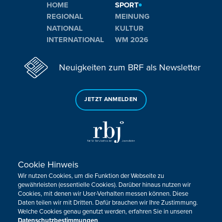
HOME
SPORT
REGIONAL
MEINUNG
NATIONAL
KULTUR
INTERNATIONAL
WM 2026
Neuigkeiten zum BRF als Newsletter
JETZT ANMELDEN
Cookie Hinweis
Sie haben noch Fragen oder Anmerkungen?
Wir nutzen Cookies, um die Funktion der Webseite zu
KONTAKTIEREN SIE UNS!
gewährleisten (essentielle Cookies). Darüber hinaus nutzen wir
Cookies, mit denen wir User-Verhalten messen können. Diese
Daten teilen wir mit Dritten. Dafür brauchen wir Ihre Zustimmung.
Impressum
Datenschutz
Kontakt
Barrierefreiheit
Welche Cookies genau genutzt werden, erfahren Sie in unseren
Cookie-Zustimmung anpassen
Datenschutzbestimmungen
.