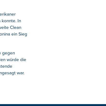
erikaner
 konnte. In
zweite Clean
lonina ein Sieg
ie gegen
iden würde die
stende
ngesagt war.