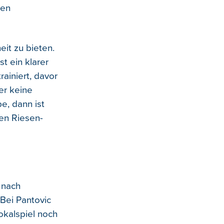
gen
it zu bieten.
t ein klarer
ainiert, davor
er keine
e, dann ist
en Riesen-
 nach
 Bei Pantovic
okalspiel noch