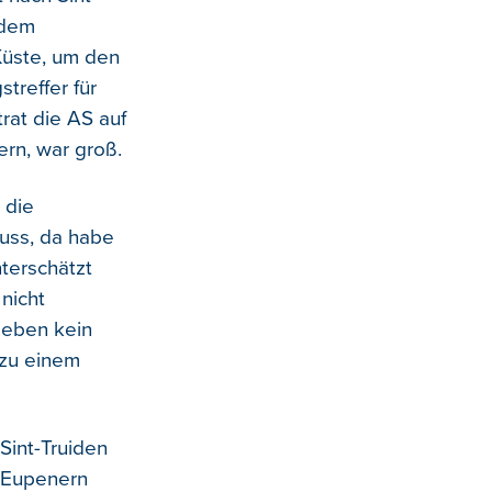
 dem
Küste, um den
treffer für
rat die AS auf
rn, war groß.
 die
muss, da habe
nterschätzt
nicht
 eben kein
 zu einem
Sint-Truiden
 Eupenern