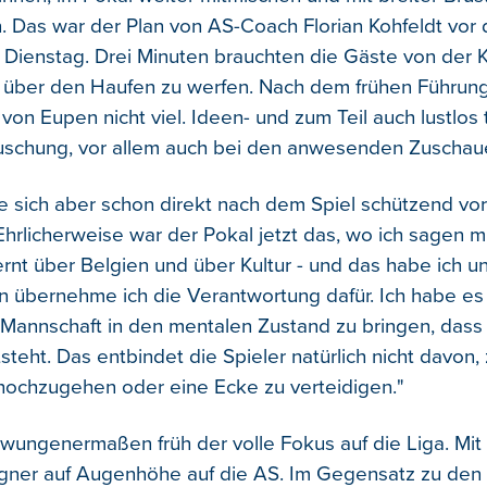
n. Das war der Plan von AS-Coach Florian Kohfeldt vor
 Dienstag. Drei Minuten brauchten die Gäste von der 
 über den Haufen zu werfen. Nach dem frühen Führungs
n Eupen nicht viel. Ideen- und zum Teil auch lustlos t
uschung, vor allem auch bei den anwesenden Zuschaue
te sich aber schon direkt nach dem Spiel schützend vor
Ehrlicherweise war der Pokal jetzt das, wo ich sagen 
ernt über Belgien und über Kultur - und das habe ich u
übernehme ich die Verantwortung dafür. Ich habe es 
e Mannschaft in den mentalen Zustand zu bringen, dass
steht. Das entbindet die Spieler natürlich nicht davon,
 hochzugehen oder eine Ecke zu verteidigen."
zwungenermaßen früh der volle Fokus auf die Liga. Mit 
egner auf Augenhöhe auf die AS. Im Gegensatz zu den