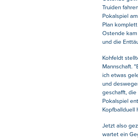
Truiden fahre
Pokalspiel am
Plan komplett
Ostende kam vo
und die Enttä
Kohfeldt stell
Mannschaft. "
ich etwas gel
und deswegen 
geschafft, di
Pokalspiel ent
Kopfballduell
Jetzt also ge
wartet ein G