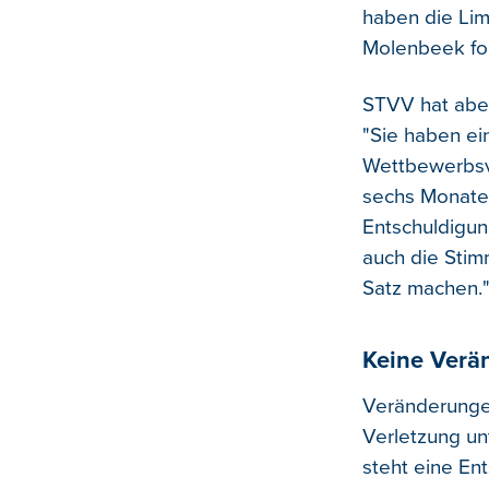
haben die Li
Molenbeek folg
STVV hat aber
"Sie haben ei
Wettbewerbsvo
sechs Monate 
Entschuldigun
auch die Stim
Satz machen.
Keine Verä
Veränderungen
Verletzung un
steht eine En