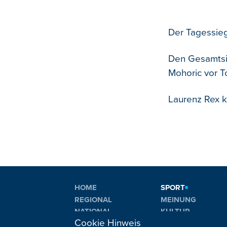
Der Tagessieg 
Den Gesamtsie
Mohoric vor 
Laurenz Rex k
HOME
SPORT
REGIONAL
MEINUNG
NATIONAL
KULTUR
Cookie Hinweis
INTERNATIONAL
WM 2026