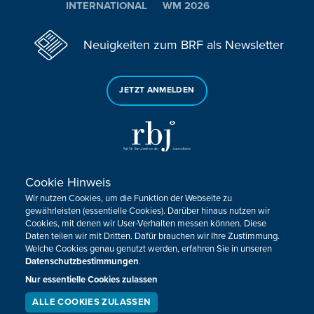
INTERNATIONAL
WM 2026
Neuigkeiten zum BRF als Newsletter
JETZT ANMELDEN
Cookie Hinweis
Sie haben noch Fragen oder Anmerkungen?
Wir nutzen Cookies, um die Funktion der Webseite zu
KONTAKTIEREN SIE UNS!
gewährleisten (essentielle Cookies). Darüber hinaus nutzen wir
Cookies, mit denen wir User-Verhalten messen können. Diese
Daten teilen wir mit Dritten. Dafür brauchen wir Ihre Zustimmung.
Impressum
Datenschutz
Kontakt
Barrierefreiheit
Welche Cookies genau genutzt werden, erfahren Sie in unseren
Cookie-Zustimmung anpassen
Datenschutzbestimmungen
.
Nur essentielle Cookies zulassen
Design, Konzept & Programmierung:
Pixelbar
&
Pavonet
ALLE COOKIES ZULASSEN
SERVICE
LIVESTREAM
PODCAST