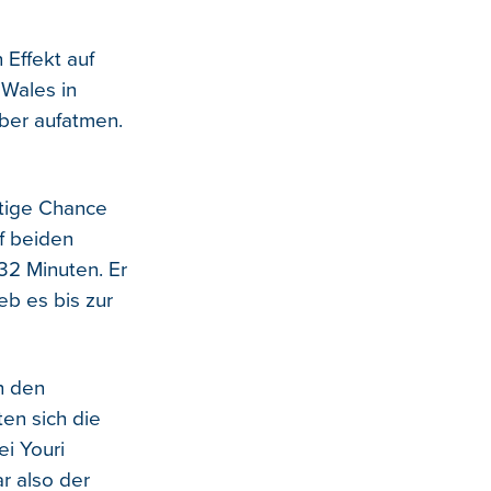
 Effekt auf
 Wales in
ber aufatmen.
htige Chance
uf beiden
32 Minuten. Er
eb es bis zur
h den
en sich die
ei Youri
r also der