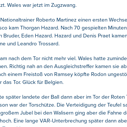
zt. Wales war jetzt im Zugzwang.
ationaltrainer Roberto Martinez einen ersten Wechsel
sco kam Thorgan Hazard. Nach 70 gespielten Minuten
n Bruder, Eden Hazard. Hazard und Denis Praet kamen i
ne und Leandro Trossard.
am nach dem Tor nicht mehr viel. Wales hatte zuminde
en. Richtig nah an den Ausgleichstreffer kamen sie abe
ach einem Freistoß von Ramsey köpfte Rodon ungestö
 das Tor. Glück für Belgien.
te später landete der Ball dann aber im Tor der Roten 
on war der Torschütze. Die Verteidigung der Teufel sa
 großem Jubel bei den Walisern ging aber die Fahne 
s hoch. Eine lange VAR-Unterbrechung später dann aber