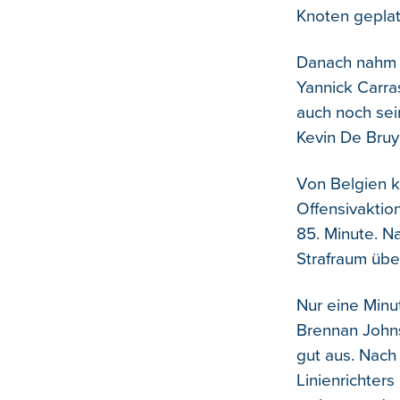
Knoten geplat
Danach nahm N
Yannick Carra
auch noch sei
Kevin De Bruy
Von Belgien k
Offensivaktion
85. Minute. N
Strafraum über
Nur eine Minu
Brennan Johns
gut aus. Nach
Linienrichter