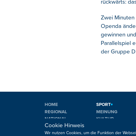
rückwärts: das
Zwei Minuten 
Openda ändert
gewinnen und 
Parallelspiel 
der Gruppe D
HOME
SPORT
REGIONAL
MEINUNG
NATIONAL
KULTUR
Cookie Hinweis
INTERNATIONAL
WM 2026
Wir nutzen Cookies, um die Funktion der Websei