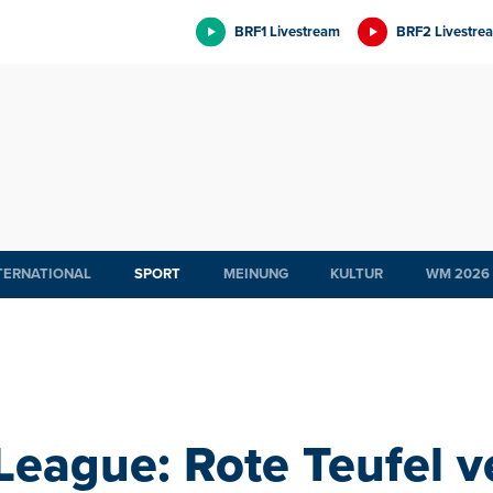
BRF1 Livestream
BRF2 Livestre
TERNATIONAL
SPORT
MEINUNG
KULTUR
WM 2026
League: Rote Teufel v