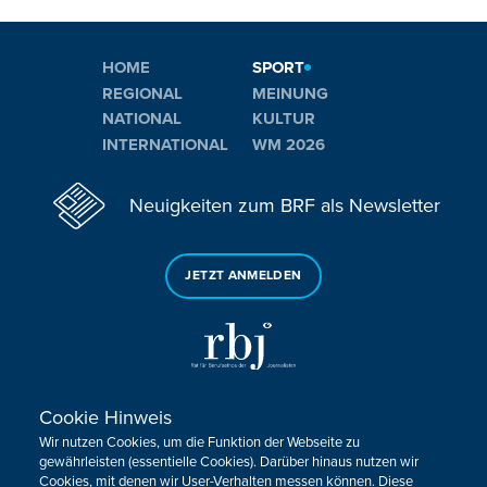
HOME
SPORT
REGIONAL
MEINUNG
NATIONAL
KULTUR
INTERNATIONAL
WM 2026
Neuigkeiten zum BRF als Newsletter
JETZT ANMELDEN
Cookie Hinweis
Sie haben noch Fragen oder Anmerkungen?
Wir nutzen Cookies, um die Funktion der Webseite zu
KONTAKTIEREN SIE UNS!
gewährleisten (essentielle Cookies). Darüber hinaus nutzen wir
Cookies, mit denen wir User-Verhalten messen können. Diese