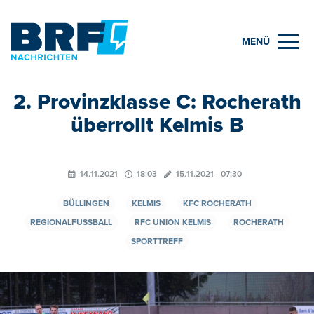
MENÜ
2. Provinzklasse C: Rocherath
überrollt Kelmis B
14.11.2021
18:03
15.11.2021 - 07:30
BÜLLINGEN
KELMIS
KFC ROCHERATH
REGIONALFUSSBALL
RFC UNION KELMIS
ROCHERATH
SPORTTREFF