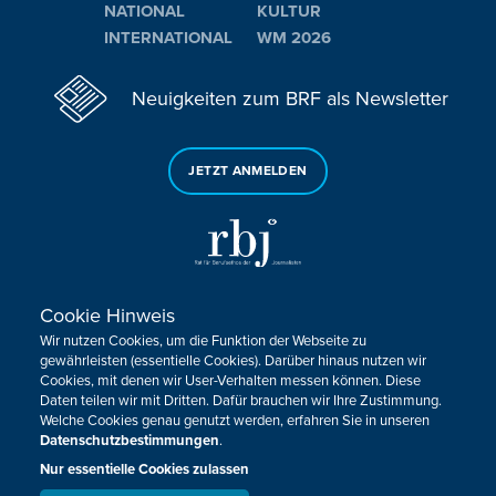
NATIONAL
KULTUR
INTERNATIONAL
WM 2026
Neuigkeiten zum BRF als Newsletter
JETZT ANMELDEN
Cookie Hinweis
Sie haben noch Fragen oder Anmerkungen?
Wir nutzen Cookies, um die Funktion der Webseite zu
KONTAKTIEREN SIE UNS!
gewährleisten (essentielle Cookies). Darüber hinaus nutzen wir
Cookies, mit denen wir User-Verhalten messen können. Diese
Daten teilen wir mit Dritten. Dafür brauchen wir Ihre Zustimmung.
Impressum
Datenschutz
Kontakt
Barrierefreiheit
Welche Cookies genau genutzt werden, erfahren Sie in unseren
Cookie-Zustimmung anpassen
Datenschutzbestimmungen
.
Nur essentielle Cookies zulassen
Design, Konzept & Programmierung:
Pixelbar
&
Pavonet