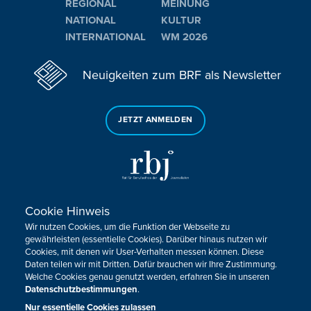
REGIONAL
MEINUNG
NATIONAL
KULTUR
INTERNATIONAL
WM 2026
Neuigkeiten zum BRF als Newsletter
JETZT ANMELDEN
Cookie Hinweis
Sie haben noch Fragen oder Anmerkungen?
Wir nutzen Cookies, um die Funktion der Webseite zu
KONTAKTIEREN SIE UNS!
gewährleisten (essentielle Cookies). Darüber hinaus nutzen wir
Cookies, mit denen wir User-Verhalten messen können. Diese
Daten teilen wir mit Dritten. Dafür brauchen wir Ihre Zustimmung.
Impressum
Datenschutz
Kontakt
Barrierefreiheit
Welche Cookies genau genutzt werden, erfahren Sie in unseren
Cookie-Zustimmung anpassen
Datenschutzbestimmungen
.
Nur essentielle Cookies zulassen
Design, Konzept & Programmierung:
Pixelbar
&
Pavonet