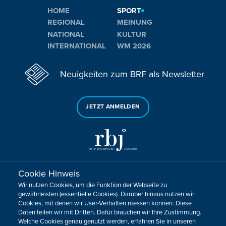
HOME
SPORT
REGIONAL
MEINUNG
NATIONAL
KULTUR
INTERNATIONAL
WM 2026
Neuigkeiten zum BRF als Newsletter
JETZT ANMELDEN
Cookie Hinweis
Sie haben noch Fragen oder Anmerkungen?
Wir nutzen Cookies, um die Funktion der Webseite zu
KONTAKTIEREN SIE UNS!
gewährleisten (essentielle Cookies). Darüber hinaus nutzen wir
Cookies, mit denen wir User-Verhalten messen können. Diese
Daten teilen wir mit Dritten. Dafür brauchen wir Ihre Zustimmung.
Impressum
Datenschutz
Kontakt
Barrierefreiheit
Welche Cookies genau genutzt werden, erfahren Sie in unseren