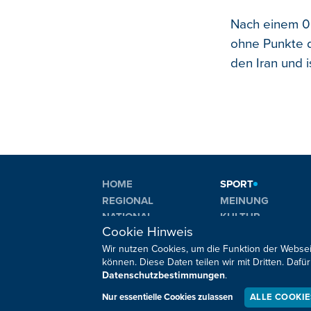
Nach einem 0:
ohne Punkte d
den Iran und 
HOME
SPORT
REGIONAL
MEINUNG
NATIONAL
KULTUR
Cookie Hinweis
INTERNATIONAL
WM 2026
Wir nutzen Cookies, um die Funktion der Websei
können. Diese Daten teilen wir mit Dritten. Da
Datenschutzbestimmungen
.
Sie haben noch Fragen oder Anmerkungen?
Nur essentielle Cookies zulassen
ALLE COOKI
Impressum
Datenschutz
Kontakt
Barrierefreiheit
Co