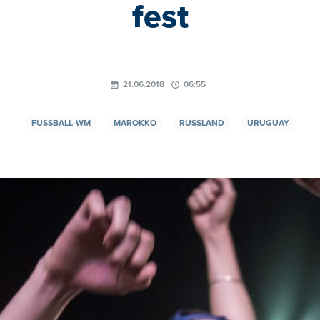
fest
21.06.2018
06:55
FUSSBALL-WM
MAROKKO
RUSSLAND
URUGUAY