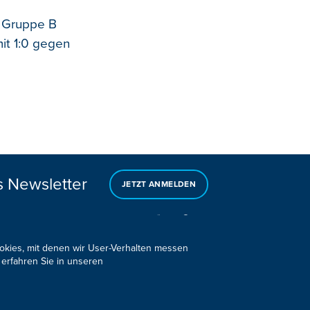
r Gruppe B
it 1:0 gegen
s Newsletter
JETZT ANMELDEN
ookies, mit denen wir User-Verhalten messen
 erfahren Sie in unseren
Design, Konzept & Programmierung:
Pixelbar
&
Pavonet