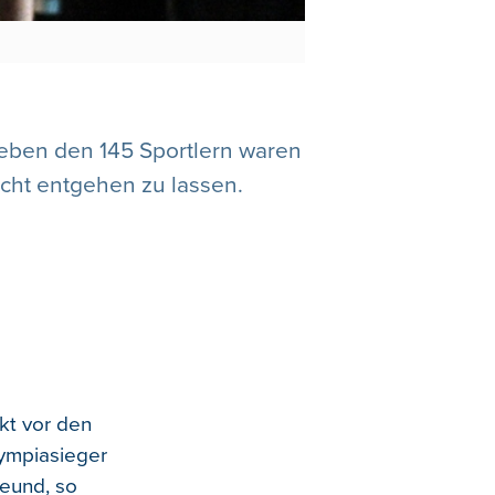
eben den 145 Sportlern waren
icht entgehen zu lassen.
kt vor den
lympiasieger
reund, so