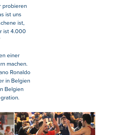
r probieren
s ist uns
chene ist,
r ist 4.000
"
en einer
ern machen.
tiano Ronaldo
er in Belgien
in Belgien
egration.