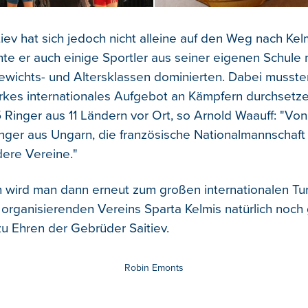
tiev hat sich jedoch nicht alleine auf den Weg nach Ke
te er auch einige Sportler aus seiner eigenen Schule m
 Gewichts- und Altersklassen dominierten. Dabei musste
rkes internationales Aufgebot an Kämpfern durchsetz
Ringer aus 11 Ländern vor Ort, so Arnold Waauff: "Von 
inger aus Ungarn, die französische Nationalmannschaft 
dere Vereine."
n wird man dann erneut zum großen internationalen Tur
 organisierenden Vereins Sparta Kelmis natürlich noch
zu Ehren der Gebrüder Saitiev.
Robin Emonts