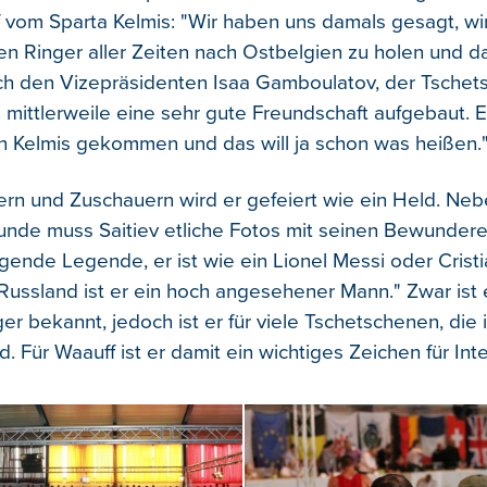
 vom Sparta Kelmis: "Wir haben uns damals gesagt, wi
en Ringer aller Zeiten nach Ostbelgien zu holen und da
h den Vizepräsidenten Isaa Gamboulatov, der Tschets
 mittlerweile eine sehr gute Freundschaft aufgebaut. E
h Kelmis gekommen und das will ja schon was heißen.
rn und Zuschauern wird er gefeiert wie ein Held. Neb
nde muss Saitiev etliche Fotos mit seinen Bewunder
ingende Legende, er ist wie ein Lionel Messi oder Cris
 Russland ist er ein hoch angesehener Mann." Zwar ist 
er bekannt, jedoch ist er für viele Tschetschenen, die 
d. Für Waauff ist er damit ein wichtiges Zeichen für Int