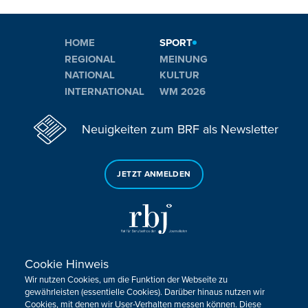
HOME
SPORT
REGIONAL
MEINUNG
NATIONAL
KULTUR
INTERNATIONAL
WM 2026
Neuigkeiten zum BRF als Newsletter
JETZT ANMELDEN
Cookie Hinweis
Sie haben noch Fragen oder Anmerkungen?
Wir nutzen Cookies, um die Funktion der Webseite zu
KONTAKTIEREN SIE UNS!
gewährleisten (essentielle Cookies). Darüber hinaus nutzen wir
Cookies, mit denen wir User-Verhalten messen können. Diese