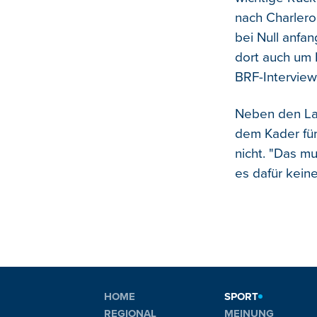
nach Charlero
bei Null anfan
dort auch um 
BRF-Interview
Neben den La
dem Kader für
nicht. "Das mu
es dafür kein
HOME
SPORT
REGIONAL
MEINUNG