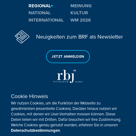
REGIONAL
MEINUNG
NATIONAL
KULTUR
INTERNATIONAL
WM 2026
Neuigkeiten zum BRF als Newsletter
JETZT ANMELDEN
Cookie Hinweis
Sie haben noch Fragen oder Anmerkungen?
Wir nutzen Cookies, um die Funktion der Webseite zu
KONTAKTIEREN SIE UNS!
gewährleisten (essentielle Cookies). Darüber hinaus nutzen wir
Cookies, mit denen wir User-Verhalten messen können. Diese
Daten teilen wir mit Dritten. Dafür brauchen wir Ihre Zustimmung.
Impressum
Datenschutz
Kontakt
Barrierefreiheit
Welche Cookies genau genutzt werden, erfahren Sie in unseren
Cookie-Zustimmung anpassen
Datenschutzbestimmungen
.