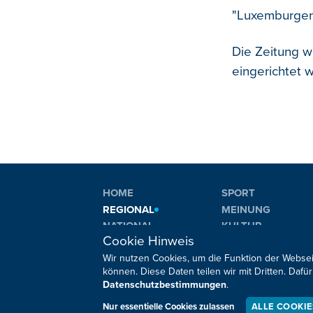
"Luxemburger 
Die Zeitung we
eingerichtet w
HOME
SPORT
REGIONAL
MEINUNG
NATIONAL
KULTUR
Cookie Hinweis
INTERNATIONAL
WM 2026
Wir nutzen Cookies, um die Funktion der Websei
können. Diese Daten teilen wir mit Dritten. Da
Datenschutzbestimmungen
.
Sie haben noch Fragen oder Anmerkungen?
Nur essentielle Cookies zulassen
ALLE COOKI