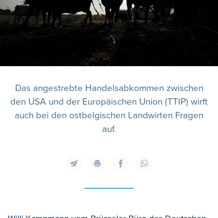
Das angestrebte Handelsabkommen zwischen
den USA und der Europäischen Union (TTIP) wirft
auch bei den ostbelgischen Landwirten Fragen
auf.