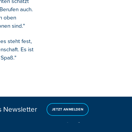
hten schätzt
 Berufen auch.
ch oben
onen sind."
s steht fest,
schaft. Es ist
g Spaß."
s Newsletter
JETZT ANMELDEN