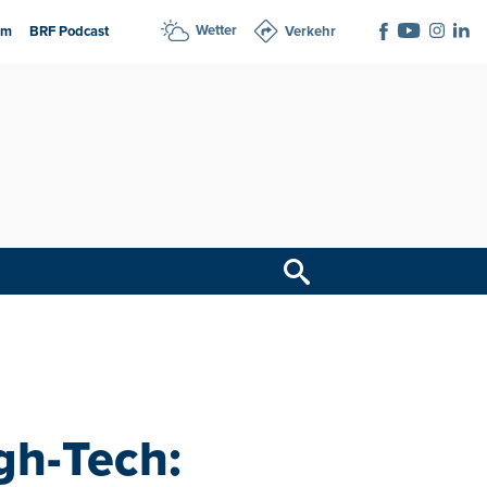
Wetter
am
BRF Podcast
Verkehr
gh-Tech: