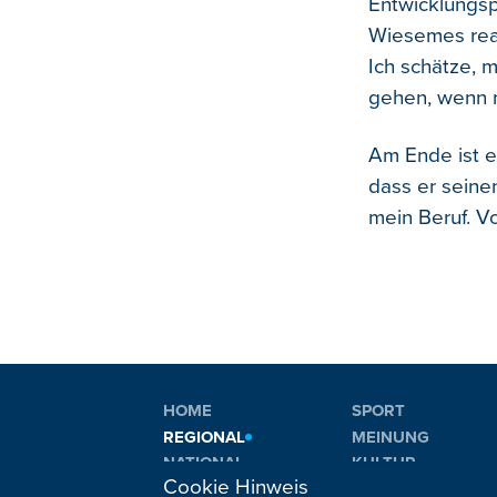
Entwicklungsp
Wiesemes reali
Ich schätze, 
gehen, wenn m
Am Ende ist e
dass er seinen
mein Beruf. Vo
HOME
SPORT
REGIONAL
MEINUNG
NATIONAL
KULTUR
Cookie Hinweis
INTERNATIONAL
WM 2026