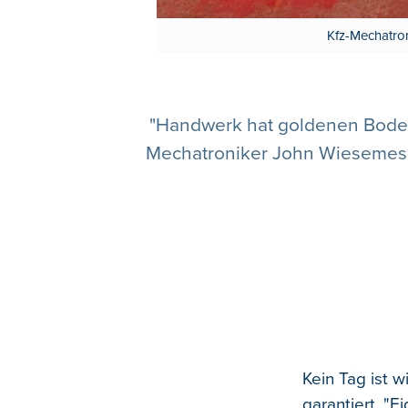
Kfz-Mechatron
"Handwerk hat goldenen Boden"
Mechatroniker John Wiesemes vo
Kein Tag ist w
garantiert. "E