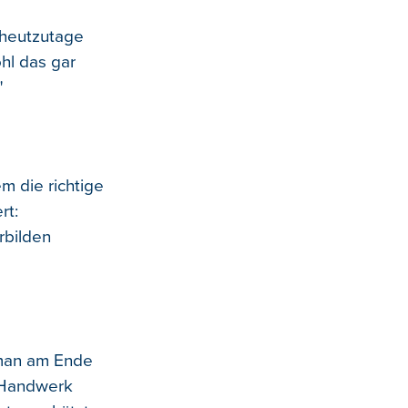
 heutzutage
hl das gar
"
m die richtige
rt:
rbilden
 man am Ende
s Handwerk