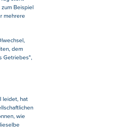
e zum Beispiel
er mehrere
Ölwechsel,
iten, dem
s Getriebes",
leidet, hat
llschaftlichen
können, wie
dieselbe