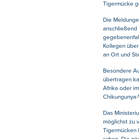
Tigermücke g
Die Meldunge
anschließend 
gegebenenfal
Kollegen übe
an Ort und Ste
Besondere Auf
übertragen ka
Afrika oder i
Chikungunya-Vi
Das Minister
möglichst zu 
Tigermücken k