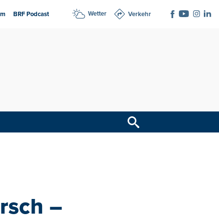
Wetter
am
BRF Podcast
Verkehr
rsch –