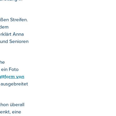
ißen Streifen.
 dem
erklärt Anna
 und Senioren
che
 ein Foto
attform von
s ausgebreitet
chon überall
denkt, eine