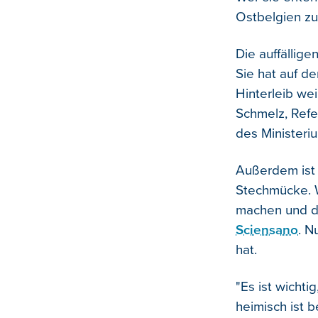
Ostbelgien z
Die auffällige
Sie hat auf d
Hinterleib wei
Schmelz, Refe
des Ministeri
Außerdem ist 
Stechmücke. W
machen und di
Sciensano
. N
hat.
"Es ist wicht
heimisch ist b