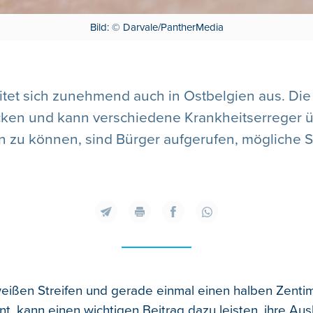
Bild: © Darvale/PantherMedia
tet sich zunehmend auch in Ostbelgien aus. Die 
cken und kann verschiedene Krankheitserreger ü
n zu können, sind Bürger aufgerufen, mögliche 
eißen Streifen und gerade einmal einen halben Zentim
t, kann einen wichtigen Beitrag dazu leisten, ihre Aus