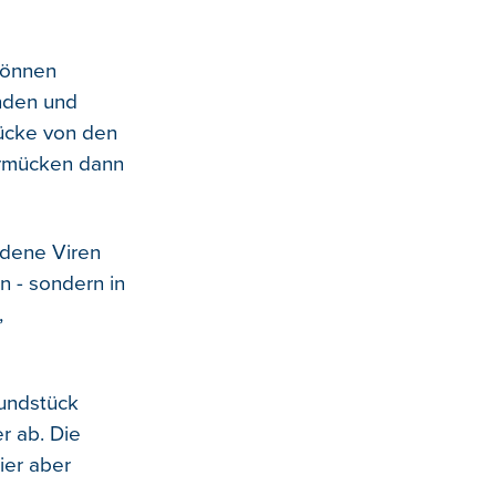
können
inden und
ücke von den
ermücken dann
edene Viren
n - sondern in
,
undstück
r ab. Die
ier aber