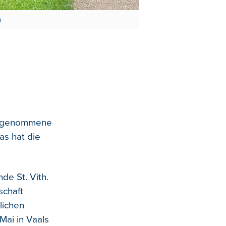
)
estgenommene
as hat die
de St. Vith.
schaft
lichen
Mai in Vaals