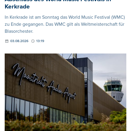
Kerkrade
In Kerkrade ist am Sonntag das World Music Festival (WMC)
zu Ende gegangen. Das WMC gilt als Weltmeisterschaft für
Blasorchester.
03.08.2026
13:19