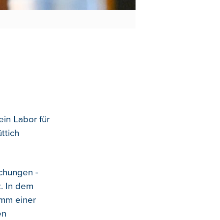
ein Labor für
ttich
uchungen -
z. In dem
amm einer
en