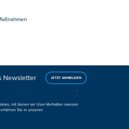
e Maßnahmen
s Newsletter
JETZT ANMELDEN
ookies, mit denen wir User-Verhalten messen
 erfahren Sie in unseren
Design, Konzept & Programmierung:
Pixelbar
&
Pavonet