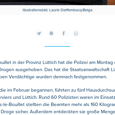
Illustrationsbild: Laurie Dieffembacq/Belga
Bouillet in der Provinz Lüttich hat die Polizei am Montag 
Drogen ausgehoben. Das hat die Staatsanwaltschaft Lü
ben Verdächtige wurden demnach festgenommen.
 die im Februar begannen, führten zu fünf Hausdurchs
rviers und Lüttich. Rund 60 Polizisten waren im Einsat
rs-le-Bouillet stellten die Beamten mehr als 160 Kilogr
n Droge sicher. Außerdem entdeckten sie große Meng