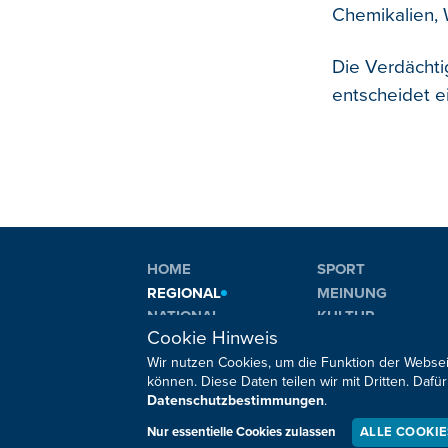
Chemikalien, 
Die Verdächt
entscheidet e
HOME
SPORT
REGIONAL
MEINUNG
NATIONAL
KULTUR
Cookie Hinweis
INTERNATIONAL
WM 2026
Wir nutzen Cookies, um die Funktion der Websei
können. Diese Daten teilen wir mit Dritten. Da
Datenschutzbestimmungen
.
Sie haben noch Fragen oder Anmerkungen?
Nur essentielle Cookies zulassen
ALLE COOKI