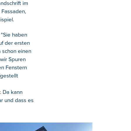
dschrift im
e Fassaden,
spiel.
 "Sie haben
f der ersten
n schon einen
 wir Spuren
en Fenstern
gestellt
. Da kann
ar und dass es