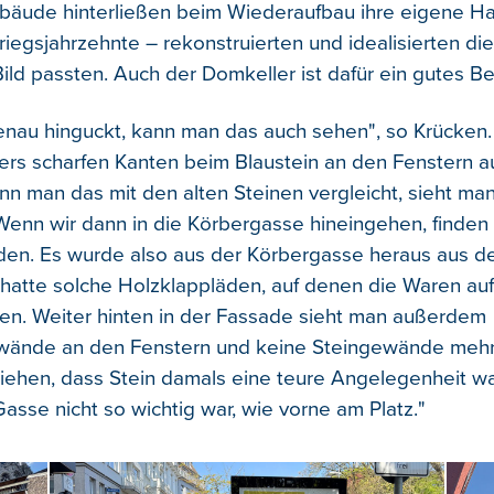
äude hinterließen beim Wiederaufbau ihre eigene Han
riegsjahrzehnte – rekonstruierten und idealisierten di
Bild passten. Auch der Domkeller ist dafür ein gutes Bei
au hinguckt, kann man das auch sehen", so Krücken.
rs scharfen Kanten beim Blaustein an den Fenstern au
n man das mit den alten Steinen vergleicht, sieht ma
Wenn wir dann in die Körbergasse hineingehen, finden
en. Es wurde also aus der Körbergasse heraus aus d
 hatte solche Holzklappläden, auf denen die Waren auf
n. Weiter hinten in der Fassade sieht man außerdem
wände an den Fenstern und keine Steingewände mehr
iehen, dass Stein damals eine teure Angelegenheit w
Gasse nicht so wichtig war, wie vorne am Platz."