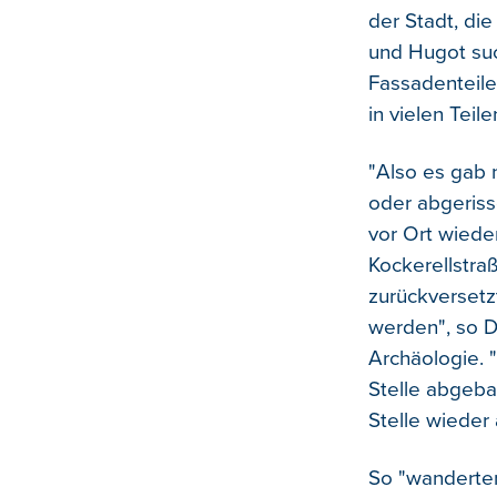
der Stadt, di
und Hugot su
Fassadenteile 
in vielen Teil
"Also es gab 
oder abgeris
vor Ort wiede
Kockerellstra
zurückversetz
werden", so D
Archäologie. 
Stelle abgeba
Stelle wieder
So "wanderten