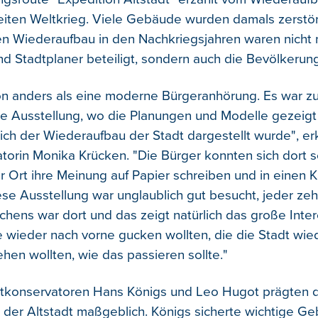
ten Weltkrieg. Viele Gebäude wurden damals zerstör
en Wiederaufbau in den Nachkriegsjahren waren nicht 
nd Stadtplaner beteiligt, sondern auch die Bevölkerung
n anders als eine moderne Bürgeranhörung. Es war zu
che Ausstellung, wo die Planungen und Modelle gezeigt
ich der Wiederaufbau der Stadt dargestellt wurde", erk
orin Monika Krücken. "Die Bürger konnten sich dort sch
or Ort ihre Meinung auf Papier schreiben und in einen 
ese Ausstellung war unglaublich gut besucht, jeder ze
hens war dort und das zeigt natürlich das große Inte
 wieder nach vorne gucken wollten, die die Stadt wie
hen wollten, wie das passieren sollte."
dtkonservatoren Hans Königs und Leo Hugot prägten 
der Altstadt maßgeblich. Königs sicherte wichtige Ge