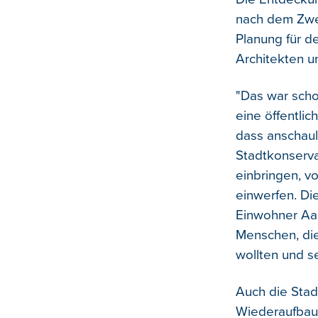
nach dem Zwei
Planung für d
Architekten u
"Das war scho
eine öffentli
dass anschaul
Stadtkonservat
einbringen, v
einwerfen. Di
Einwohner Aac
Menschen, die
wollten und se
Auch die Sta
Wiederaufbau 