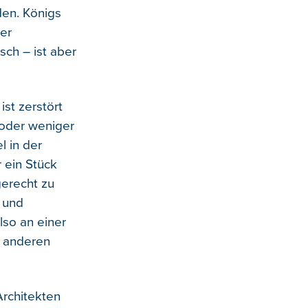
den. Königs
er
sch – ist aber
st zerstört
 oder weniger
l in der
 ein Stück
erecht zu
 und
lso an einer
r anderen
Architekten