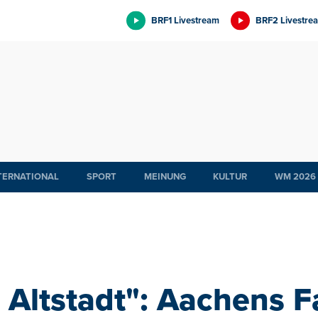
BRF1 Livestream
BRF2 Livestre
TERNATIONAL
SPORT
MEINUNG
KULTUR
WM 2026
 Altstadt": Aachens 