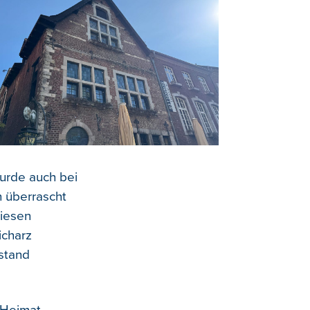
urde auch bei
h überrascht
diesen
icharz
tstand