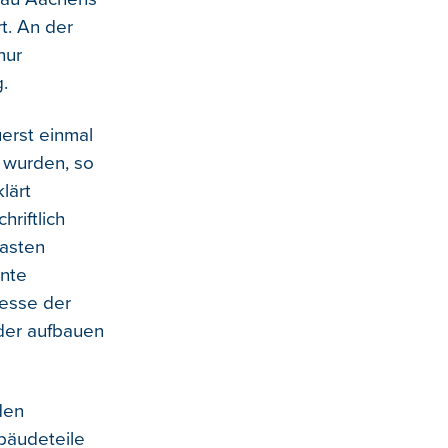
t. An der
nur
.
erst einmal
 wurden, so
lärt
riftlich
Kasten
hnte
resse der
der aufbauen
den
bäudeteile