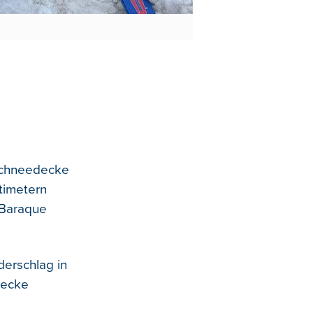
 Schneedecke
timetern
 Baraque
derschlag in
decke