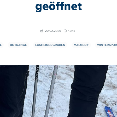
geöffnet
20.02.2026
12:15
L
BOTRANGE
LOSHEIMERGRABEN
MALMEDY
WINTERSPOR