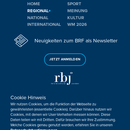
HOME
SPORT
REGIONAL
MEINUNG
NATIONAL
KULTUR
INTERNATIONAL
WM 2026
Neuigkeiten zum BRF als Newsletter
JETZT ANMELDEN
Cookie Hinweis
Sie haben noch Fragen oder Anmerkungen?
Wir nutzen Cookies, um die Funktion der Webseite zu
KONTAKTIEREN SIE UNS!
gewährleisten (essentielle Cookies). Darüber hinaus nutzen wir
Cookies, mit denen wir User-Verhalten messen können. Diese
Daten teilen wir mit Dritten. Dafür brauchen wir Ihre Zustimmung.
Impressum
Datenschutz
Kontakt
Barrierefreiheit
Welche Cookies genau genutzt werden, erfahren Sie in unseren
Cookie-Zustimmung anpassen