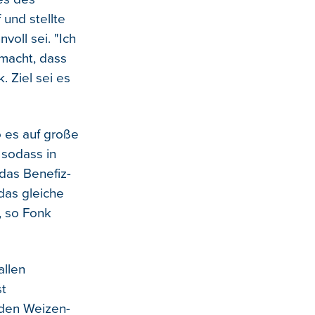
 und stellte
voll sei. "Ich
macht, dass
. Ziel sei es
o es auf große
 sodass in
das Benefiz-
das gleiche
, so Fonk
allen
st
rden Weizen-