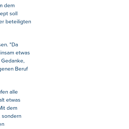
um dem
ept soll
er beteiligten
sen. "Da
einsam etwas
r Gedanke,
genen Beruf
fen alle
alt etwas
 Mit dem
, sondern
en