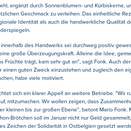
hl, ergänzt durch Sonnenblumen- und Kürbiskerne, 
tzlichen Geschmack zu verleihen. Das einheitliche Rez
ionale Identität als auch die handwerkliche Qualität d
derspiegeln.
 innerhalb des Handwerks sei durchweg positiv gewe
eine große Überzeugungskraft. Alleine die Idee, gem
s Früchte trägt, kam sehr gut an", sagt Fonk. Auch de
 einen guten Zweck einzustehen und zugleich den ei
chen, habe viele motiviert.
ichtet sich ein klarer Appell an weitere Betriebe. "Wir ru
uf, mitzumachen. Wir wollen zeigen, dass Zusammenh
der kleinen bis zur großen Ebene", betont Mario Fonk.
hon-Brötchen soll im Januar nicht nur Geld gesammelt
kes Zeichen der Solidarität in Ostbelgien gesetzt werd