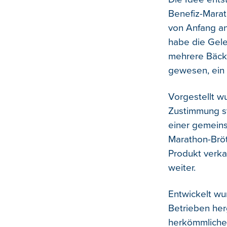
Benefiz-Marat
von Anfang an 
habe die Gele
mehrere Bäcke
gewesen, ein 
Vorgestellt w
Zustimmung st
einer gemein
Marathon-Bröt
Produkt verka
weiter.
Entwickelt wu
Betrieben her
herkömmliches