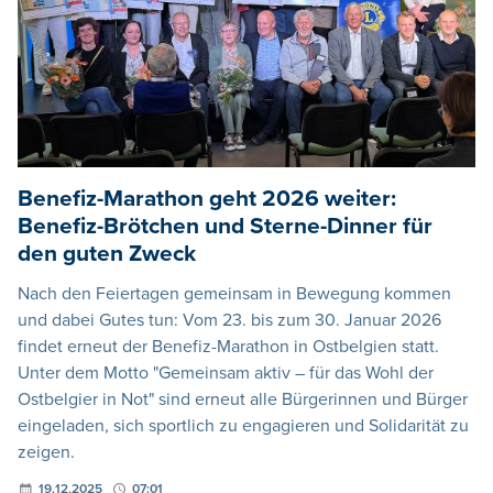
Benefiz-Marathon geht 2026 weiter:
Benefiz-Brötchen und Sterne-Dinner für
den guten Zweck
Nach den Feiertagen gemeinsam in Bewegung kommen
und dabei Gutes tun: Vom 23. bis zum 30. Januar 2026
findet erneut der Benefiz-Marathon in Ostbelgien statt.
Unter dem Motto "Gemeinsam aktiv – für das Wohl der
Ostbelgier in Not" sind erneut alle Bürgerinnen und Bürger
eingeladen, sich sportlich zu engagieren und Solidarität zu
zeigen.
19.12.2025
07:01