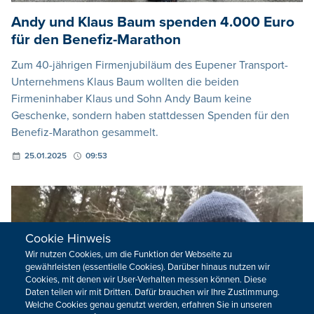
Andy und Klaus Baum spenden 4.000 Euro
für den Benefiz-Marathon
Zum 40-jährigen Firmenjubiläum des Eupener Transport-
Unternehmens Klaus Baum wollten die beiden
Firmeninhaber Klaus und Sohn Andy Baum keine
Geschenke, sondern haben stattdessen Spenden für den
Benefiz-Marathon gesammelt.
25.01.2025
09:53
Cookie Hinweis
Wir nutzen Cookies, um die Funktion der Webseite zu
gewährleisten (essentielle Cookies). Darüber hinaus nutzen wir
Cookies, mit denen wir User-Verhalten messen können. Diese
Daten teilen wir mit Dritten. Dafür brauchen wir Ihre Zustimmung.
Welche Cookies genau genutzt werden, erfahren Sie in unseren