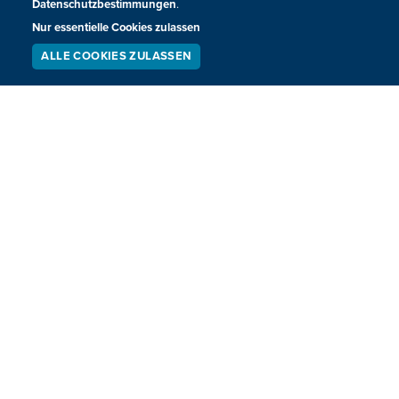
Datenschutzbestimmungen
.
Nur essentielle Cookies zulassen
ALLE COOKIES ZULASSEN
SERVICE
LIVESTREAM
PODCAST
SUCHEN
Benefiz-Marathon 2025: Macht mit beim
Jubiläum!
Gemeinsam gegen die Armut in Ostbelgien - bereits seit 30
Jahren: Vom 24. bis zum 31. Januar läuft die
Jubiläumsausgabe des Benefiz-Marathons. Wandern,
laufen, schwimmen oder erstmals auch Fahrrad fahren:
Bewegt euch mit oder spendet für den guten Zweck.
24.01.2025 - 15:00
NÄCHSTE