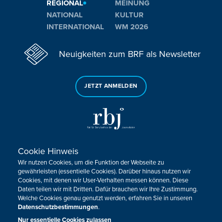
REGIONAL
MEINUNG
NATIONAL
KULTUR
INTERNATIONAL
WM 2026
Neuigkeiten zum BRF als Newsletter
JETZT ANMELDEN
Cookie Hinweis
Sie haben noch Fragen oder Anmerkungen?
Wir nutzen Cookies, um die Funktion der Webseite zu
KONTAKTIEREN SIE UNS!
gewährleisten (essentielle Cookies). Darüber hinaus nutzen wir
Cookies, mit denen wir User-Verhalten messen können. Diese
Daten teilen wir mit Dritten. Dafür brauchen wir Ihre Zustimmung.
Impressum
Datenschutz
Kontakt
Barrierefreiheit
Welche Cookies genau genutzt werden, erfahren Sie in unseren
Cookie-Zustimmung anpassen
Datenschutzbestimmungen
.
Nur essentielle Cookies zulassen
Design, Konzept & Programmierung:
Pixelbar
&
Pavonet