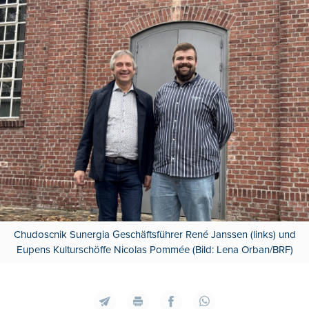
Chudoscnik Sunergia Geschäftsführer René Janssen (links) und
Eupens Kulturschöffe Nicolas Pommée (Bild: Lena Orban/BRF)