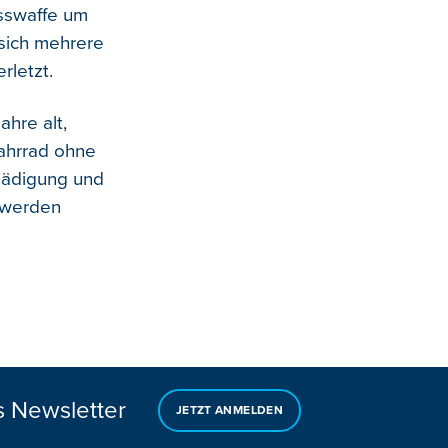
usswaffe um
sich mehrere
letzt.
hre alt,
fahrrad ohne
hädigung und
 werden
s Newsletter
JETZT ANMELDEN