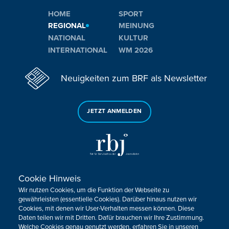
HOME
SPORT
REGIONAL
MEINUNG
NATIONAL
KULTUR
INTERNATIONAL
WM 2026
Neuigkeiten zum BRF als Newsletter
JETZT ANMELDEN
Cookie Hinweis
Sie haben noch Fragen oder Anmerkungen?
Wir nutzen Cookies, um die Funktion der Webseite zu
KONTAKTIEREN SIE UNS!
gewährleisten (essentielle Cookies). Darüber hinaus nutzen wir
Cookies, mit denen wir User-Verhalten messen können. Diese
Daten teilen wir mit Dritten. Dafür brauchen wir Ihre Zustimmung.
Impressum
Datenschutz
Kontakt
Barrierefreiheit
Welche Cookies genau genutzt werden, erfahren Sie in unseren