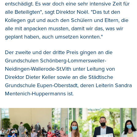
entschädigt
. E
s
war doch
eine
sehr
intensive
Zeit
für
alle
Beteiligten
", sagt Direktor Noël.
"D
as
tut
den
Kollegen gut und
auch
den
Schülern
und
Eltern
,
die
alle
mit
anpacken
mussten
,
damit
wir
das
,
was
wir
geplant
haben
,
auch
umsetzen
konnten."
Der zweite und der dritte Preis gingen an die
Grundschulen Schönberg-Lommersweiler-
Neidingen-Wallerode-St.Vith unter Leitung von
Direktor Dieter Keller sowie an die Städtische
Grundschule Eupen-Oberstadt, deren Leiterin Sandra
Mentenich-Huppermanns ist.