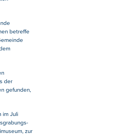
ende
hen betreffe
 Gemeinde
 dem
en
s der
en gefunden,
 im Juli
usgrabungs-
imuseum, zur