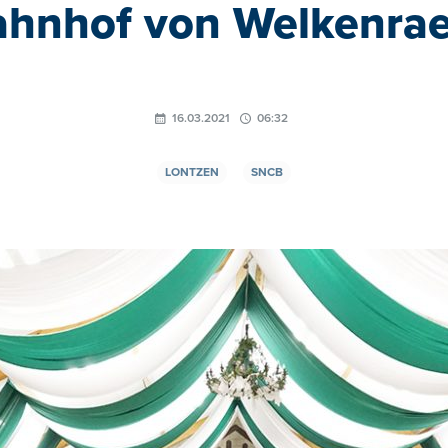
hnhof von Welkenra
16.03.2021
06:32
LONTZEN
SNCB