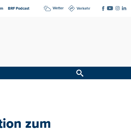
Wetter
am
BRF Podcast
Verkehr
tion zum