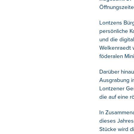
Öffnungszeite
Lontzens Bürg
persönliche Ko
und die digit
Welkenraedt 
föderalen Mini
Darüber hinau
Ausgrabung im
Lontzener Ge
die auf eine r
In Zusammenarb
dieses Jahre
Stücke wird 