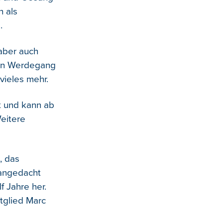
h als
.
aber auch
den Werdegang
vieles mehr.
t und kann ab
Weitere
, das
 angedacht
 Jahre her.
tglied Marc