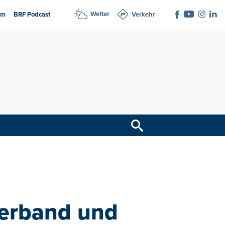
Wetter
am
BRF Podcast
Verkehr
erband und