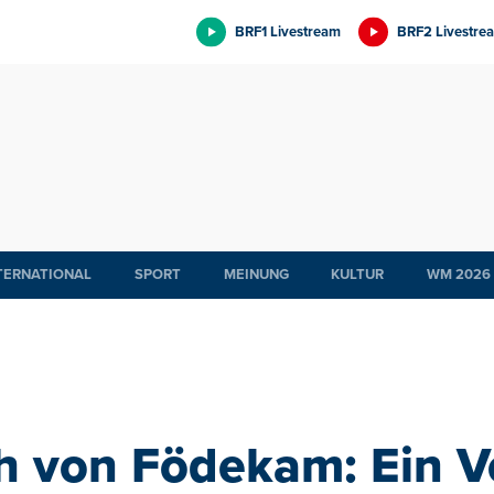
BRF1 Livestream
BRF2 Livestre
TERNATIONAL
SPORT
MEINUNG
KULTUR
WM 2026
h von Födekam: Ein V