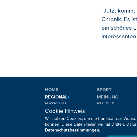
"Jetzt kommt 
Chronik. Es is
ein schönes L
interessanten 
HOME
SPORT
REGIONAL
MEINUNG
NATIONAL
KULTUR
Cookie Hinweis
INTERNATIONAL
WM 2026
Wir nutzen Cookies, um die Funktion der Websei
können. Diese Daten teilen wir mit Dritten. Da
Datenschutzbestimmungen
.
Sie haben noch Fragen oder Anmerkungen?