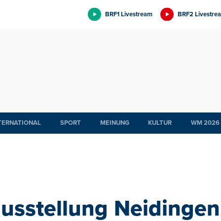
BRF1 Livestream
BRF2 Livestre
TERNATIONAL
SPORT
MEINUNG
KULTUR
WM 2026
usstellung Neidinge