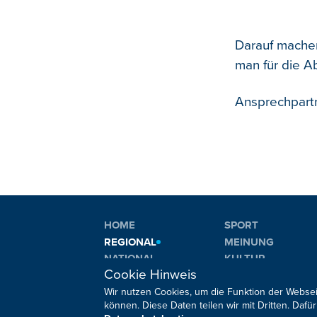
Darauf machen
man für die A
Ansprechpartn
HOME
SPORT
REGIONAL
MEINUNG
NATIONAL
KULTUR
Cookie Hinweis
INTERNATIONAL
WM 2026
Wir nutzen Cookies, um die Funktion der Websei
können. Diese Daten teilen wir mit Dritten. Da