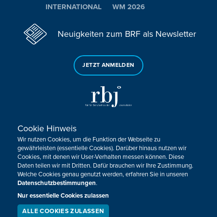
INTERNATIONAL
WM 2026
Neuigkeiten zum BRF als Newsletter
JETZT ANMELDEN
Cookie Hinweis
Sie haben noch Fragen oder Anmerkungen?
Wir nutzen Cookies, um die Funktion der Webseite zu
KONTAKTIEREN SIE UNS!
gewährleisten (essentielle Cookies). Darüber hinaus nutzen wir
Cookies, mit denen wir User-Verhalten messen können. Diese
Daten teilen wir mit Dritten. Dafür brauchen wir Ihre Zustimmung.
Impressum
Datenschutz
Kontakt
Barrierefreiheit
Welche Cookies genau genutzt werden, erfahren Sie in unseren
Cookie-Zustimmung anpassen
Datenschutzbestimmungen
.
Nur essentielle Cookies zulassen
Design, Konzept & Programmierung:
Pixelbar
&
Pavonet
ALLE COOKIES ZULASSEN
SERVICE
LIVESTREAM
PODCAST