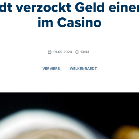
t verzockt Geld eine
im Casino
01.09.2020
13:44
VERVIERS
WELKENRAEDT