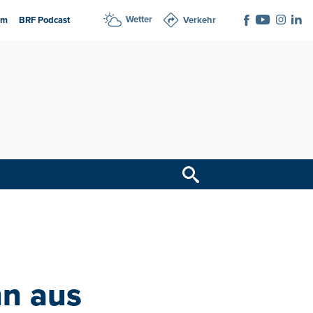
Wetter
am
BRF Podcast
Verkehr
nn aus