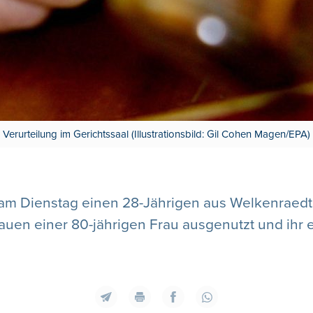
Verurteilung im Gerichtssaal (Illustrationsbild: Gil Cohen Magen/EPA)
at am Dienstag einen 28-Jährigen aus Welkenraedt
rtrauen einer 80-jährigen Frau ausgenutzt und ih